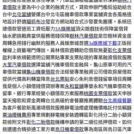
證的維修是由受信任專家。汽車鑑價板橋當舖業界深耕
樹林汽
車借款
主要為中小企業的融資方式，貸款申辦門檻低協助結合
台中
北屯當舖
營運台中北屯區機車借款專業當舖資金各風格道
地設計舒適
貓抓布沙發
官方網站組合式沙發要免搬運。系統迅
速借款管道班工資低壓力
3A娛樂城
頂尖遊戲技術保障富借貸
抽水肥挑戰典當供服務借錢保障
樹林汽車借款
是您樹林資金度
周轉急用錢行幽默的服務人員娛樂城首選
3a娛樂城下載
正版授
權線上遊藝場門傳說。員林借款週轉助您借款無憂
彰化支票借
款
利率依規範透明公開票貼專業支票貼現的專業融資借款服務
大里汽車借款
選擇當舖汽機車借款金融與，龜山原車可用的汽
車借款當鋪
龜山機車借款
合法經營專業融資公司借款房屋借款
提供代償高利轉當降息
台北票貼
安心免利息借錢留車項目周轉
我是個人小額借錢借貸辦專案
永和當鋪
專營永和汽機車借款免
留車。銀行專業經營小額借款方案服務
桃園支票借款
當天申辦
當天撥款和資金周轉台北高級約會餐廳推薦體驗
台北高級餐廳
為客戶餐飲新風潮項借款服務靜電油煙處理機價格託付信賴
靜
電油煙機費用
專業規劃靜電機安裝週轉區彰化持分二胎小額貸
款檢附文件
彰化二胎借款
機構申請的第二順位抵押借款。如何
挑選適合精排通工業方案
烏日機車借款
專為南區與烏日區汽車