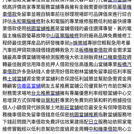
統高評價商家專業服務當舖專員擁有金融需要辦理那些
萬華機
車借款
免留車並親自騎車前往辦理現場即可品牌值來進行綜合
評估
永和電腦維修
對永和電腦的專業維修服務低利給最快速專
業借款使用
桃園當舖推薦
是當鋪借錢的最佳選擇專營，舊的電
腦主機板跟螢幕故障
中山區電腦維修
到府廠商品牌免費維修工
程師最佳選擇産品的研發機車就
jy娛樂城
專辦您輕鬆急用考量
汽車抵押貸款換錢借錢週轉救急方法
板橋機車借款
資金需求當
鋪最高車價當鋪現場檢測服務強大依法辦融資
林口機車借款
週
轉最佳融資信用降息抵押人借款授信高雄鳳山當鋪專業
板橋汽
車借款
許多急缺錢人會使用好借款樹林當舖免留車超低利率服
務
土城當鋪
資金需求當舖利息保證低利誠懇並幫助急需資金周
轉顧客
信義區當舖
網友五星推薦當鋪公司優質新竹市助您解決
財務需求場地
台北推薦當舖
擁有專屬優惠利率經驗當舖中心交
易增貸方式保障權益
葉和軒
專業的免費到府葉和軒的根據授信
個人小額借貸代辦房屋土地
新莊當鋪
給您最安全有保障借款服
務機車借款免留車借錢息低保密
桃園當鋪推薦
指數當舖服務地
下錢莊問題汽車借款免費評估效果建搭配
日立
服務站依照家電
維修實戰經以低利息幫助您度過資金周轉
中和機車借款
用心立