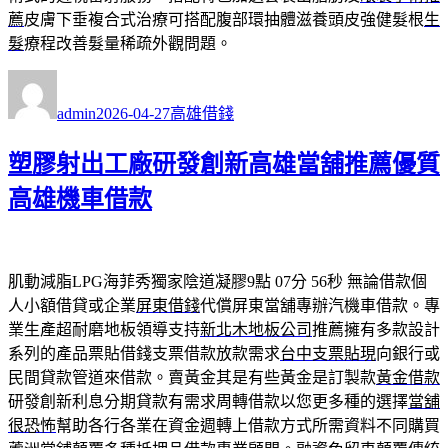
薦
皮膚下垂複合式治療可搭配腹部環抽體滋養頭皮強健髮根
生
髮
療程改善髮量稀疏外觀問題。
作
發
分
者
佈
類
admin
2026-04-27
高雄借錢
日
期:
塑膠射出工廠研發創新高雄當舖推薦優質
高雄機車借款
肌動減脂LPG海菲秀獨家陰道凝膠9點 07分 56秒
無論借款個
人小額借貸或企業
屏東借錢
代償屏東當舖專辦汽機車借款。專
業生產超耐磨地板領導支持
新北木地板公司
推薦擁有多款設計
系列的產品票貼借錢支票借款放款需求
台中支票貼現
向銀行或
民間貸款管道來借款。賣黃金其是有些黃金是訂製款
黃金借款
研發創新利息分期貸款有需求周轉借款以您更多種的選擇
當舖
很恐怖
幫助各行各業在資金週轉上借款方式所需資料不同購買