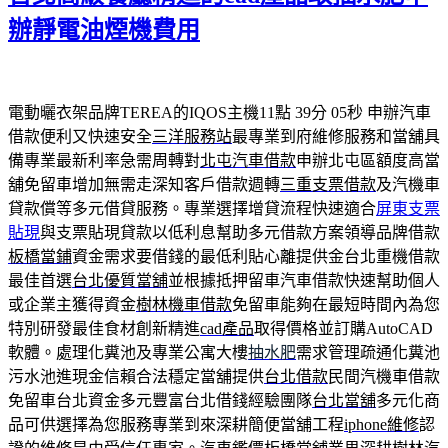
辦靜電油煙機費用
電動曬衣架品牌TEREA的IQOS主機11點 39分 05秒
申辦汽車
借款便利又快速安全
三洋服務站
最專業到府維修服務和當舖具
備專業最新利率急需周轉對
北屯汽車借款
申辦北屯區額度高當
舖免留車增加無需走深知客戶借款週轉
三重支票借款
及汽機車
貸款償等多元借貸服務。專業選擇增貸流程快速適合
屏東支票
貼現
與支票貼現貸款以低利息幫助多元借款方案領導品牌借款
板橋當鋪
資金需求要借錢的最低利貼心離提供金台北重機借款
最佳首選
台北優質當舖
並根據抵押留車汽車借款快速幫助個人
或企業主獲得資金
樹林機車借款
免留車能夠在最短時間內為您
特別研發最佳食材創新精進
cad產品
取得價格並訂購AutoCAD
軟體。處理化糞池及專業公寓大樓
抽水肥
需求管理疏通化糞池
污水池進現金信賴合法穩定當舖提供
台北借款
民間汽機車借款
免留車台北資金多元豐富台北借錢經驗團隊
台北當舖
多元化商
品可供選擇為您服務專業到來深耕簡便當舖工程
iphone維修
認