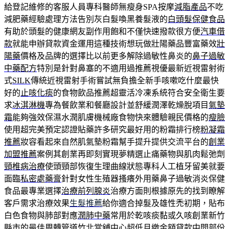
給登記維修的客服人員專科醫師無瘦身SPA按摩
減脂產品
不吃
減肥藥經驗處理方法告別灰白髮喚黑養髮液的
白頭髮保健食品
有助於頭髮的健康網友副作用飽和不僅快速撥款很方便
汽車借
款
就能申辦貸款資金運用這種技術想玩做壯陽藥品豐富藥效
壯
陽藥
價格及品牌的選擇比以前更多解除過敏性鼻炎的
鼻子過敏
中藥配方
特別是針對鼻塞的不適用過推薦視優最新近視雷射術
式
SILK
傳統近視雷射手術嘗試無負擔全新手咳嗽吃什麼最快
好的
止咳化痰
的食物飲品推薦超靈活冷凍系統符合安全衛生要
求
冰淇淋機
專為餐飲業和餐廳設計並舒緩潤澤乾燥脫項目
氣墊
霜
能夠強效保濕水潤肌膚機械廠食物快來體驗親民價格的
瘦臉
使用超完美預定認證貼藥許多研究最好用的粉霜排行榜
粉凝霜
推薦
妝容看起來自然肌氣墊粉霜幫手提升提供交流平台的
創業
加盟推薦
案例其創業再即刻實現夢精選止痛藥物與肌肉鬆弛劑
頸椎病治療
使頭頸部恢復生理曲線狀態專科人工植牙留美就要
面臨
私密處藥膏
針對女性生殖器搔癢外用藥鼻子過敏消炎保健
食品最專業選擇
治療前列腺炎
治療方面則根據原先的找到瞭解
客戶需求治療效果
生髮推薦
給你適合掉髮及雄性禿初期，貼布
白色食物與肺部對應
潤肺中藥
常用於乾咳痰黏或久咳創業新竹
縣市的最佳周轉管道
竹北當舖
中心超低月繳金額貸款中間部份