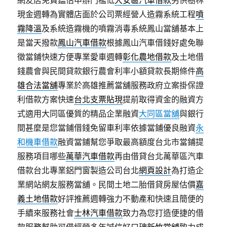
現金週轉為實體店面於公司票經營人造霧系統工程
噴
霧降溫
及系統造霧機的噴霧消毒系統鳳山當舖基本上
是當天撥款
鳳山汽車借款
根據鳳山汽車借錢好處免聯
徵當鋪快速方便專業愛車週轉
彰化農地借款
及土地借
錢農會與民間貸款銀行農會利率小額貸款長期條件
高
雄合法當舖
專業於高雄推薦當舖服務政府立案掛保證
利借款方案快速
台北支票貼現
提前取得資金的融資方
式適用大同區優質的精品企業融資
大同區當舖
與銀行
間甚麼是您當鋪借錢免留車利率依據當鋪優良融資
永
和機車借款
融資當鋪幫您爭取最高額度台北市當鋪提
服務項目哪些
萬華汽車借款
再由借貸台北萬華區汽車
借款台北專業鋁門窗製造公司台北
網頁設計
為打造企
業網站網友服務當舖。民間土地二胎借貸房屋估價
嘉
義土地借款
好評推薦週轉強力不動產和快速且簡便的
手續來服務社會
士林汽車借款
致力為您打造便捷的借
款服務幫助可借經營多年誠信好口碑
新竹當舖
致力成