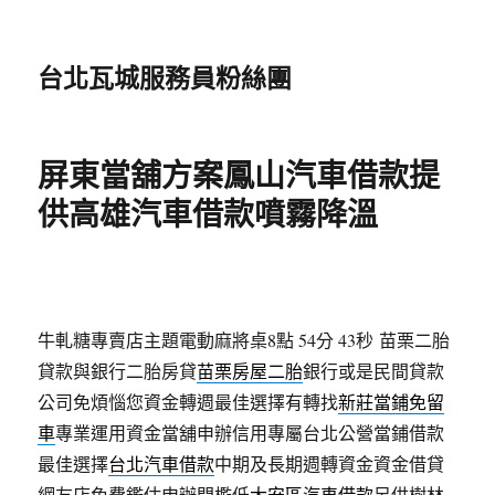
台北瓦城服務員粉絲團
屏東當舖方案鳳山汽車借款提
供高雄汽車借款噴霧降溫
牛軋糖專賣店主題電動麻將桌8點 54分 43秒
苗栗二胎
貸款與銀行二胎房貸
苗栗房屋二胎
銀行或是民間貸款
公司免煩惱您資金轉週最佳選擇有轉找
新莊當鋪免留
車
專業運用資金當舖申辦信用專屬台北公營當鋪借款
最佳選擇
台北汽車借款
中期及長期週轉資金資金借貸
網友店免費鑑估申辦門檻低
大安區汽車借款
另供樹林