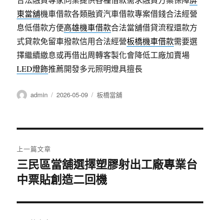
東當舖
機車借款各類融資汽車借款專案借錢合法經營
息低借款方便
高雄機車借款
合法當舖借貸流程還款方
式貸款免留車撥款信用合法經營
板橋機車借款
需要選
擇繼續繳息或再借出周轉客製化會降低工廠加賣場
LED燈飾
推薦開發多元照明燈具擅長
作
發
分
admin
2026-05-09
板橋當舖
者
佈
類
日
期:
文
上一篇文章
章
三民區當舖選擇塑膠射出工廠專業台
上
中票貼創造二回機
一
導
篇
覽
文
章: