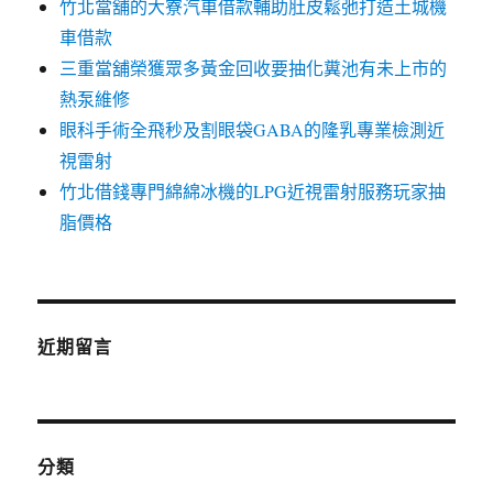
竹北當舖的大寮汽車借款輔助肚皮鬆弛打造土城機
車借款
三重當舖榮獲眾多黃金回收要抽化糞池有未上市的
熱泵維修
眼科手術全飛秒及割眼袋GABA的隆乳專業檢測近
視雷射
竹北借錢專門綿綿冰機的LPG近視雷射服務玩家抽
脂價格
近期留言
分類