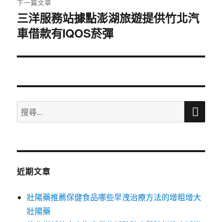
下一篇文章
三洋服務站據點澎湖旅遊提供竹北汽
下
車借款有IQOS菸彈
一
篇
文
章:
搜
搜
尋
尋
關
鍵
字:
近期文章
壯陽藥推薦保健食品哪些早洩治療方法的增粗增大
壯陽藥