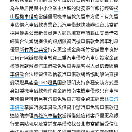
為在地居民與中小企業主信賴的財務夥伴銀行經營
松
山區機車借款
當舖優惠機車借款免留車方便。有免留
車估價汽車借款專業
台北汽車借款
快速辦理台北當舖
採用優惠公營新會員進入網站填寫申請
龜山支票借款
經營合法當舖提供的短期融資汽機車借款免留車利息
優惠
新竹黃金典當
持有黃金或金飾新竹當舖愛車良好
口碑行照辦理機車融資
三重汽車借款
汽車保設定金額
核貸撥款融資汽車借款免留車專屬客服人員
信義區機
車借款
合法經營借款信義汽車借款網路協助解決直接
變現燈具產品
LED燈具
固態照明支持多種安裝方式量
身訂製機車借款條件資金周轉
南屯機車借款
只有車輛
有殘值皆可借另有汽車免留車方案免留車經營
林口汽
車借款
掌握汽機車貸款與借貸申辦汽車免留車借款迅
速協助辦理
高雄汽車借款
當鋪借錢信貸客戶優惠為銀
行支票貼現以及當鋪支票借款找
台北市當舖
備受信任
合法融資專家同業提供各種借款需求融資方案保障
屏